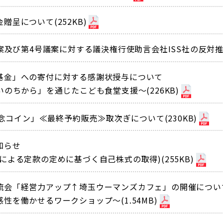
呈について(252KB)
案及び第4号議案に対する議決権行使助言会社ISS社の反対推奨
基金」への寄付に対する感謝状授与について
のちから」を通じたこども食堂支援〜(226KB)
記念コイン」≪最終予約販売≫取次ぎについて(230KB)
知らせ
よる定款の定めに基づく自己株式の取得)(255KB)
流会「経営力アップ↑埼玉ウーマンズカフェ」の開催につい
を働かせるワークショップ〜(1.54MB)