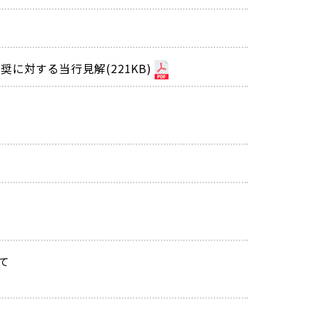
に対する当行見解(221KB)
て