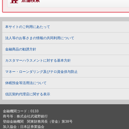
店舗検索
本サイトのご利用にあたって
法人等のお客さまの情報の共同利用について
金融商品の勧誘方針
カスタマーハラスメントに対する基本方針
マネー・ローンダリング及びテロ資金供与防止
休眠預金等活用法について
信託契約代理店に関する表示
金融機関コード：0133
商号等：株式会社武蔵野銀行
登録金融機関 関東財務局長（登金）第38号
加入協会：日本証券業協会