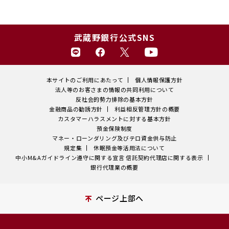
武蔵野銀行公式SNS
本サイトのご利用にあたって
個人情報保護方針
法人等のお客さまの情報の共同利用について
反社会的勢力排除の基本方針
金融商品の勧誘方針
利益相反管理方針の概要
カスタマーハラスメントに対する基本方針
預金保険制度
マネー・ローンダリング及びテロ資金供与防止
規定集
休眠預金等活用法について
中小M&Aガイドライン遵守に関する宣言
信託契約代理店に関する表示
銀行代理業の概要
ページ上部へ