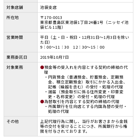
対象店舗
池袋支店
所在地
〒170-0013
東京都豊島区東池袋1丁目24番1号（ニッセイ池
袋ビル11階）
営業時間
平日（土・日・祝日・12月31日～1月3日を除い
た日）
9：00～11：30 12：30～15：00
業務委託日
2019年10月7日
対象業務
預金等の受入れを内容とする契約の締結の代
理
・円貨預金（普通預金、貯蓄預金、定期預
金、積立定期預金）取引にかかる入出金、
記帳（繰越を含む）の受付・処理の代理
・諸届（預金取引に係る住所変更・印章変
更・名称変更）の受付・処理の代理
為替取引を内容とする契約の締結の代理
・所属銀行を仕向店とする内国為替の受付・
処理の代理
その他
上記代理行為に関し、当行がお客さまから金銭
等の交付を受けることにつき、所属銀行から権
限を付与されております。