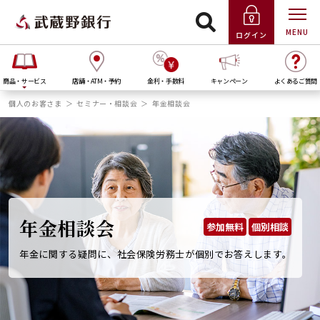
MENU
ログイン
商品・サービス
店舗・ATM・予約
金利・手数料
キャンペーン
よくあるご質問
個人のお客さま
セミナー・相談会
年金相談会
年金相談会
参加無料
個別相談
年金に関する疑問に、社会保険労務士が個別でお答えします。