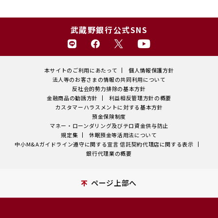
武蔵野銀行公式SNS
本サイトのご利用にあたって
個人情報保護方針
法人等のお客さまの情報の共同利用について
反社会的勢力排除の基本方針
金融商品の勧誘方針
利益相反管理方針の概要
カスタマーハラスメントに対する基本方針
預金保険制度
マネー・ローンダリング及びテロ資金供与防止
規定集
休眠預金等活用法について
中小M&Aガイドライン遵守に関する宣言
信託契約代理店に関する表示
銀行代理業の概要
ページ上部へ