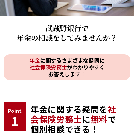
武蔵野銀行で
年金の相談をしてみませんか？
年金
に関するさまざまな疑問に
社会保険労務士
がわかりやすく
お答えします！
年金に関する疑問を
社
Point
1
会保険労務士
に
無料
で
個別相談できる！