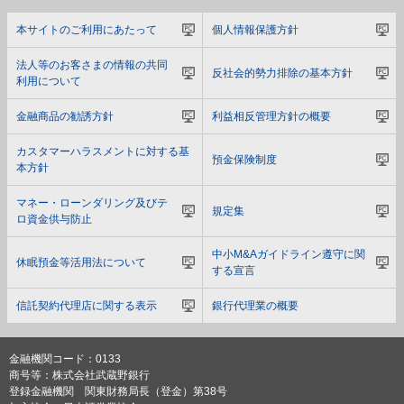
本サイトのご利用にあたって
個人情報保護方針
法人等のお客さまの情報の共同
反社会的勢力排除の基本方針
利用について
金融商品の勧誘方針
利益相反管理方針の概要
カスタマーハラスメントに対する基
預金保険制度
本方針
マネー・ローンダリング及びテ
規定集
ロ資金供与防止
中小M&Aガイドライン遵守に関
休眠預金等活用法について
する宣言
信託契約代理店に関する表示
銀行代理業の概要
金融機関コード：0133
商号等：株式会社武蔵野銀行
登録金融機関 関東財務局長（登金）第38号