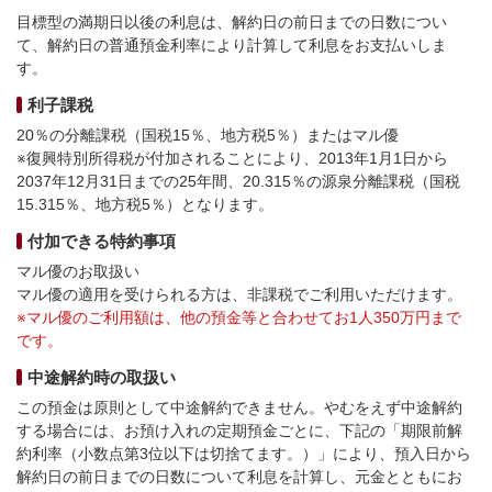
目標型の満期日以後の利息は、解約日の前日までの日数につい
て、解約日の普通預金利率により計算して利息をお支払いしま
す。
利子課税
20％の分離課税（国税15％、地方税5％）またはマル優
※復興特別所得税が付加されることにより、2013年1月1日から
2037年12月31日までの25年間、20.315％の源泉分離課税（国税
15.315％、地方税5％）となります。
付加できる特約事項
マル優のお取扱い
マル優の適用を受けられる方は、非課税でご利用いただけます。
※マル優のご利用額は、他の預金等と合わせてお1人350万円まで
です。
中途解約時の取扱い
この預金は原則として中途解約できません。やむをえず中途解約
する場合には、お預け入れの定期預金ごとに、下記の「期限前解
約利率（小数点第3位以下は切捨てます。）」により、預入日から
解約日の前日までの日数について利息を計算し、元金とともにお