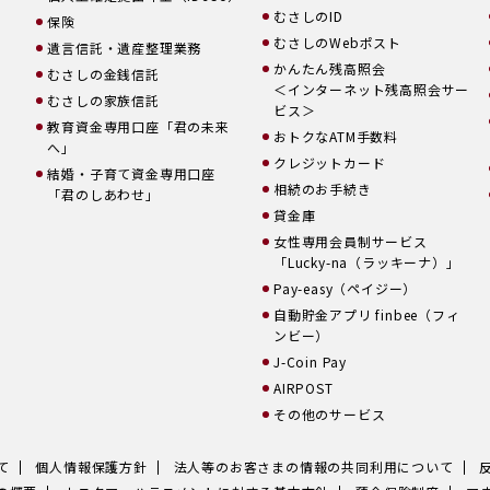
むさしのID
保険
むさしのWebポスト
遺言信託・遺産整理業務
かんたん残高照会
むさしの金銭信託
＜インターネット残高照会サー
むさしの家族信託
ビス＞
教育資金専用口座「君の未来
おトクなATM手数料
へ」
クレジットカード
結婚・子育て資金専用口座
相続のお手続き
「君のしあわせ」
貸金庫
女性専用会員制サービス
「Lucky-na（ラッキーナ）」
Pay-easy（ペイジー）
自動貯金アプリ finbee（フィ
ンビー）
J-Coin Pay
AIRPOST
その他のサービス
て
個人情報保護方針
法人等のお客さまの情報の共同利用について