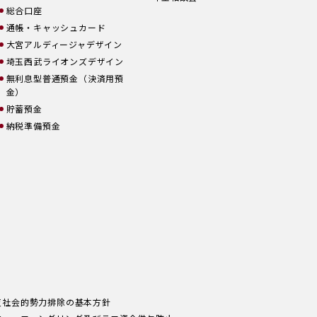
総合口座
通帳・キャッシュカード
大宮アルディージャデザイン
埼玉西武ライオンズデザイン
無利息型普通預金（決済用預
金）
貯蓄預金
納税準備預金
反社会的勢力排除の基本方針