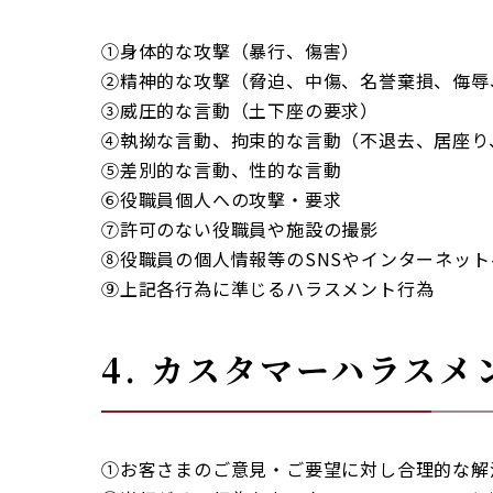
①身体的な攻撃（暴行、傷害）
②精神的な攻撃（脅迫、中傷、名誉棄損、侮辱
③威圧的な言動（土下座の要求）
④執拗な言動、拘束的な言動（不退去、居座り
⑤差別的な言動、性的な言動
⑥役職員個人への攻撃・要求
⑦許可のない役職員や施設の撮影
⑧役職員の個人情報等のSNSやインターネッ
⑨上記各行為に準じるハラスメント行為
4. カスタマーハラス
①お客さまのご意見・ご要望に対し合理的な解