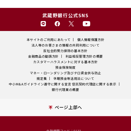
武蔵野銀行公式SNS
本サイトのご利用にあたって
個人情報保護方針
法人等のお客さまの情報の共同利用について
反社会的勢力排除の基本方針
金融商品の勧誘方針
利益相反管理方針の概要
カスタマーハラスメントに対する基本方針
預金保険制度
マネー・ローンダリング及びテロ資金供与防止
規定集
休眠預金等活用法について
中小M&Aガイドライン遵守に関する宣言
信託契約代理店に関する表示
銀行代理業の概要
ページ上部へ
金融機関コード：0133