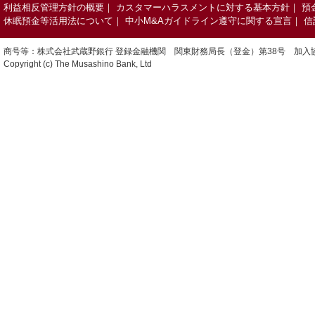
利益相反管理方針の概要
｜
カスタマーハラスメントに対する基本方針
｜
預
休眠預金等活用法について
｜
中小M&Aガイドライン遵守に関する宣言
｜
信
商号等：株式会社武蔵野銀行 登録金融機関 関東財務局長（登金）第38号 加入
Copyright (c) The Musashino Bank, Ltd