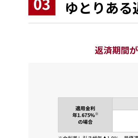
03
ゆとりある
返済期間が
適⽤⾦利
※
年1.675%
の場合