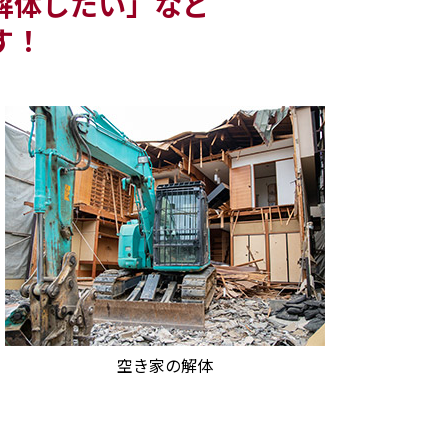
解体したい」など
す！
空き家の解体