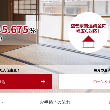
5.675
年
％
込）
たん仮審査！
毎⽉の返
申込
ローンシ
ト
お⼿続きの流れ