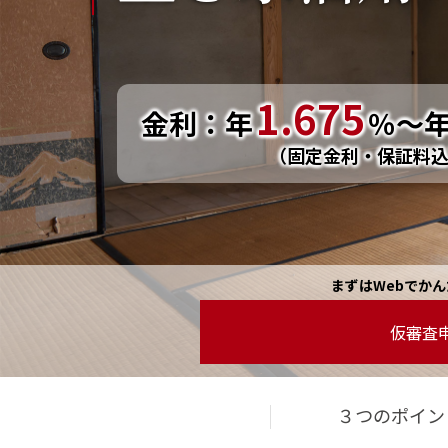
1.675
金利：年
％～
（固定金利・保証料
まずはWebで
かん
仮審査
３つのポイン