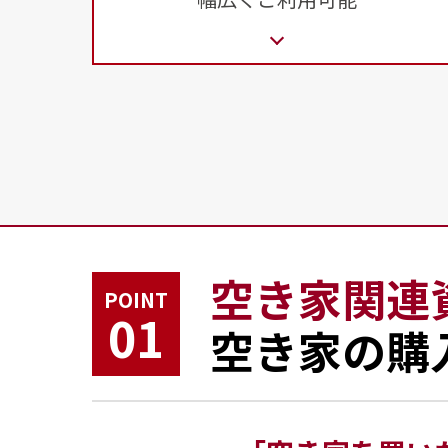
空き家関連
POINT
01
空き家の購