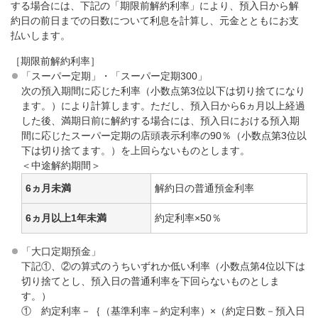
する場合には、下記の「期限前解約利率」により、預入日から解
約日の前日までの日数について利息を計算し、元金とともにお支
払いします。
［期限前解約利率］
「スーパー定期」・「スーパー定期300」
次の預入期間に応じた利率（小数点第3位以下は切り捨てになり
ます。）により計算します。ただし、預入日から6ヵ月以上経過
した後、満期日前に解約する場合には、預入日における預入期
間に応じたスーパー定期の店頭表示利率の90％（小数点第3位以
下は切り捨てます。）を上回らないものとします。
＜中途解約期間＞
6ヵ月未満
解約日の普通預金利率
6ヵ月以上1年未満
約定利率×50％
「大口定期預金」
下記①、②の算式のうちいずれか低い利率（小数点第4位以下は
切り捨てとし、預入日の普通利率を下回らないものとしま
す。）
①
約定利率－｛（基準利率－約定利率）×（約定日数－預入日