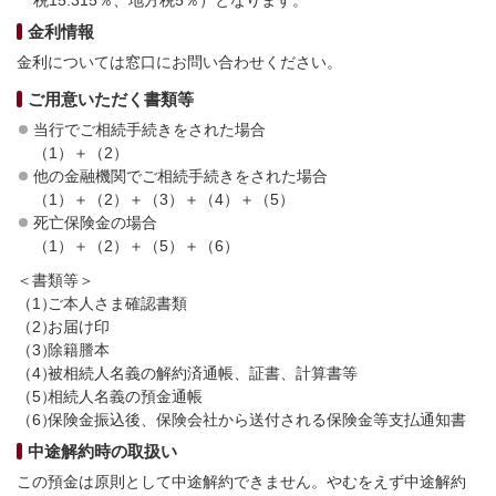
税15.315％、地方税5％）となります。
金利情報
金利については窓口にお問い合わせください。
ご用意いただく書類等
当行でご相続手続きをされた場合
（1）＋（2）
他の金融機関でご相続手続きをされた場合
（1）＋（2）＋（3）＋（4）＋（5）
死亡保険金の場合
（1）＋（2）＋（5）＋（6）
＜書類等＞
（1）
ご本人さま確認書類
（2）
お届け印
（3）
除籍謄本
（4）
被相続人名義の解約済通帳、証書、計算書等
（5）
相続人名義の預金通帳
（6）
保険金振込後、保険会社から送付される保険金等支払通知書
中途解約時の取扱い
この預金は原則として中途解約できません。やむをえず中途解約