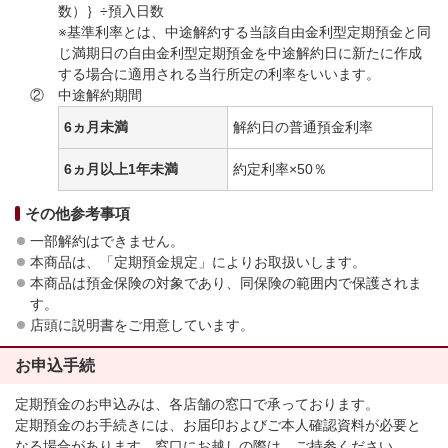
数）｝÷預入日数
※
基準利率とは、中途解約する当該自由金利型定期預金と同
じ満期日の自由金利型定期預金を中途解約日に新たに作成
する場合に適用される当行所定の利率をいいます。
②
中途解約期間
6ヵ月未満
解約日の普通預金利率
6ヵ月以上1年未満
約定利率×50％
その他参考事項
一部解約はできません。
本商品は、「定期預金規定」によりお取扱いします。
本商品は預金保険の対象であり、同保険の範囲内で保護されま
す。
店頭に説明書をご用意しています。
お申込手続
定期預金のお申込みは、各店舗の窓口で承っております。
定期預金のお手続きには、お届印およびご本人確認資料が必要と
なる場合があります。窓口にお越しの際は、ご持参ください。