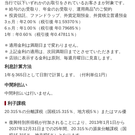
当行で以下いずれかのお取引をされているお客さまが対象です。
※
給与のお受取り、年金のお受取り、運用商品
のご契約
投資信託、ファンドラップ、外貨定期預金、外貨積立普通預金
3ヵ月：年2.00％（税引後 年1.59370％）
6ヵ月：年1.00％（税引後 年0.79685％）
1年：年0.60％（税引後 年0.47811％）
適用金利は満期日まで変わりません。
上記金利の適用は、次回満期日までとさせていただきます。
店頭に表示する金利は原則、毎週月曜日に見直します。
利息計算方法
1年を365日として日割で計算します。（付利単位1円）
中間利払い
中間利払いは行いません。
利子課税
20.315％の分離課税（国税15.315％、地方税5％）またはマル優
復興特別所得税が付加されることにより、2013年1月1日から
2037年12月31日までの25年間、20.315％の源泉分離課税（国