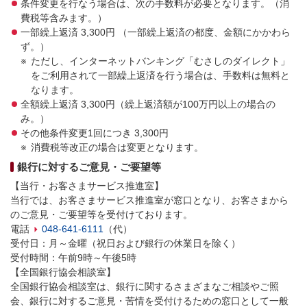
条件変更を行なう場合は、次の手数料が必要となります。（消
費税等含みます。）
一部繰上返済 3,300円 （一部繰上返済の都度、金額にかかわら
ず。）
ただし、インターネットバンキング「むさしのダイレクト」
をご利用されて一部繰上返済を行う場合は、手数料は無料と
なります。
全額繰上返済 3,300円（繰上返済額が100万円以上の場合の
み。）
その他条件変更1回につき 3,300円
消費税等改正の場合は変更となります。
銀行に対するご意見・ご要望等
【当行・お客さまサービス推進室】
当行では、お客さまサービス推進室が窓口となり、お客さまから
のご意見・ご要望等を受付けております。
電話
048-641-6111
（代）
受付日：月～金曜（祝日および銀行の休業日を除く）
受付時間：午前9時～午後5時
【全国銀行協会相談室】
全国銀行協会相談室は、銀行に関するさまざまなご相談やご照
会、銀行に対するご意見・苦情を受付けるための窓口として一般