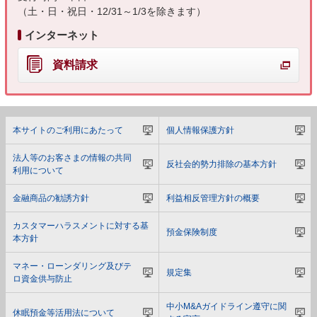
（土・日・祝日・12/31～1/3を除きます）
インターネット
資料請求
本サイトのご利用にあたって
個人情報保護方針
法人等のお客さまの情報の共同
反社会的勢力排除の基本方針
利用について
金融商品の勧誘方針
利益相反管理方針の概要
カスタマーハラスメントに対する基
預金保険制度
本方針
マネー・ローンダリング及びテ
規定集
ロ資金供与防止
中小M&Aガイドライン遵守に関
休眠預金等活用法について