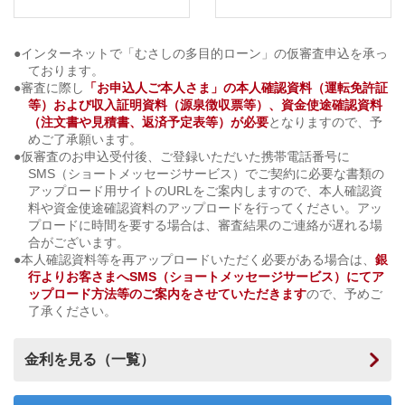
●インターネットで「むさしの多目的ローン」の仮審査申込を承っ
ております。
●審査に際し
「お申込人ご本人さま」の本人確認資料（運転免許証
等）および収入証明資料（源泉徴収票等）、資金使途確認資料
（注文書や見積書、返済予定表等）が必要
となりますので、予
めご了承願います。
●仮審査のお申込受付後、ご登録いただいた携帯電話番号に
SMS（ショートメッセージサービス）でご契約に必要な書類の
アップロード用サイトのURLをご案内しますので、本人確認資
料や資金使途確認資料のアップロードを行ってください。アッ
プロードに時間を要する場合は、審査結果のご連絡が遅れる場
合がございます。
●本人確認資料等を再アップロードいただく必要がある場合は、
銀
行よりお客さまへSMS（ショートメッセージサービス）にてア
ップロード方法等のご案内をさせていただきます
ので、予めご
了承ください。
金利を見る（一覧）