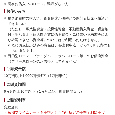
現在お借入中のローンに延滞がない方
お使いみち
耐久消費財の購入等、資金使途が明確かつ原則支払先へ振込が
できるもの
（ただし、事業性資金・投機性資金・不動産購入資金・税金納
付・生活資金・個人間売買に係る資金・見積書や契約書等によ
り確認できない資金等についてはご利用いただけません。）
既にお支払い済みの資金は、審査お申込日から3ヵ月以内のも
のに限ります。
目的型ローン（ブライダル・トラベルローン等）のお借換資金
（フリー系ローンのお借換えはできません）
ご融資金額
10万円以上1,000万円以下（1万円単位）
ご融資期間
6ヵ月以上10年以下（1ヵ月単位、据置期間なし）
ご融資利率
変動金利
短期プライムレートを基準とした当行所定の基準金利に基づ