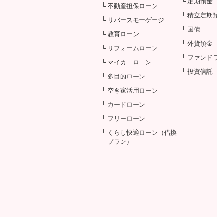
└ 定期預金
└ 不動産担保ローン
└ 積立定期
└ リバースモーゲージ
└ 国債
└ 教育ローン
└ 外貨預金
└ リフォームローン
└ ファンド
└ マイカーローン
└ 投資信託
└ 多目的ローン
└ 空き家活用ローン
└ カードローン
└ フリーローン
└ くらし快適ローン（借換
プラン）