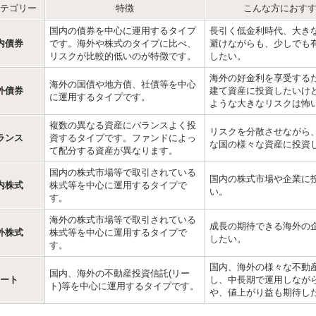
テゴリー
特徴
こんな方におす
国内の債券を中心に運用するタイプ
長引く低金利時代、大き
内債券
です。海外や株式のタイプに比べ、
避けながらも、少しでも
リスクが比較的低いのが特徴です。
したい。
海外の好金利を享受する
海外の国債や地方債、社債等を中心
外債券
建て資産に投資したいけ
に運用するタイプです。
ような大きなリスクは怖
複数の異なる資産にバランスよく投
リスクを分散させながら
ランス
資するタイプです。ファンドによっ
な国の様々な資産に投資
て配分する資産が異なります。
国内の株式市場等で取引されている
国内の株式市場や企業に
内株式
株式等を中心に運用するタイプで
い。
す。
海外の株式市場等で取引されている
成長の期待できる海外の
外株式
株式等を中心に運用するタイプで
したい。
す。
国内、海外の様々な不動
国内、海外の不動産投資信託(リー
ート
し、中長期で運用しなが
ト)等を中心に運用するタイプです。
や、値上がり益も期待し