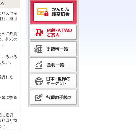
すめ
なリスクを
有利に運用
ために外貨
ど、株式の
い。
、いろいろ
したい。
投資した
企業に投資
産に投資
ら利回り益
たい。