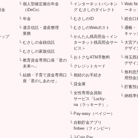
└ 個人型確定拠出年金
└ インターネットバンキン
└ Web 
預金
（iDeCo）
グ むさしのダイレクト
ーネッ
└ 年金
└ むさしのID
└ 総合口
└ 遺言信託・遺産整理
└ むさしのWebポスト
└ 通帳・
業務
キャッ
ラップ
└ かんたん残高照会＜イン
└ むさしの金銭信託
ターネット残高照会サー
└ 大宮
ビス＞
デザイ
└ むさしの家族信託
└ おトクなATM手数料
└ 埼玉
└ 教育資金専用口座「君の
デザイ
未来へ」
└ クレジットカード
└ 無利
└ 結婚・子育て資金専用口
└ 相続のお手続き
用預金)
座「君のしあわせ」
└ 貸金庫
└ 貯蓄預
└ 女性専用会員制
└ 納税準
サービス「Lucky-
na（ラッキーナ）」
└ Pay-easy（ペイジー）
└ 自動貯金アプリ
finbee（フィンビー）
└ J-Coin Pay