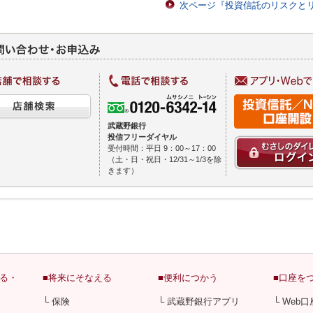
次ページ『投資信託のリスクと
武蔵野銀行
投信フリーダイヤル
受付時間：平日 9：00～17：00
（土・日・祝日・12/31～1/3を除
きます）
める・
■将来にそなえる
■便利につかう
■口座を
└ 保険
└ 武蔵野銀行アプリ
└ Web