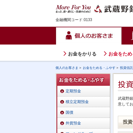
金融機関コード:0133
お金をかりる
お金をため
個人のお客さま
>
お金をためる・ふやす
>
投資信託
定期預金
武蔵野
積立定期預金
意して
国債
投資
外貨預金