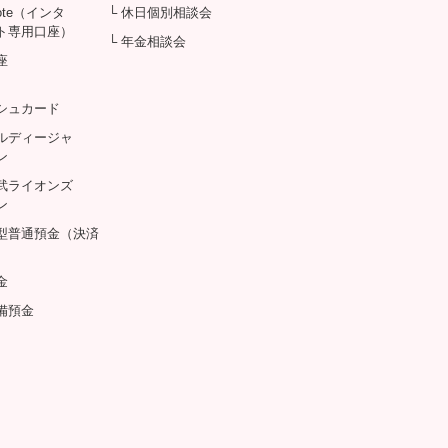
Note（インタ
└ 休日個別相談会
ト専用口座）
└ 年金相談会
座
シュカード
アルディージャ
ン
西武ライオンズ
ン
息型普通預金（決済
金
備預金