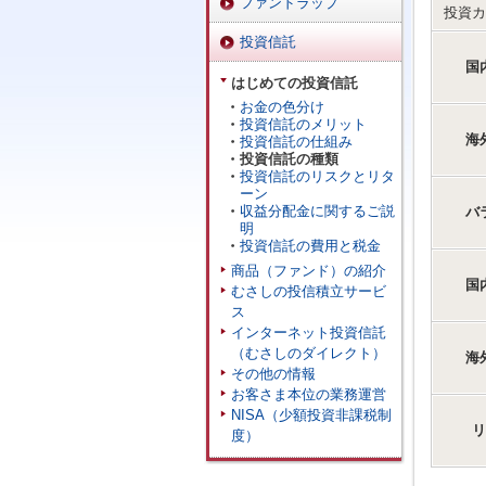
ファンドラップ
投資カ
投資信託
国
はじめての投資信託
お金の色分け
投資信託のメリット
海
投資信託の仕組み
投資信託の種類
投資信託のリスクとリタ
ーン
収益分配金に関するご説
バ
明
投資信託の費用と税金
商品（ファンド）の紹介
国
むさしの投信積立サービ
ス
インターネット投資信託
（むさしのダイレクト）
海
その他の情報
お客さま本位の業務運営
NISA（少額投資非課税制
リ
度）