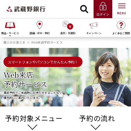
MENU
ログイン
商品・サービス
店舗・ATM・予約
金利・手数料
キャンペーン
よくあるご質問
個人のお客さま
Web来店予約サービス
スマートフォンやパソコンでかんたん予約！
Web来店
予約サービス
事前予約でご来店時にお待たせすることなく
優先的にご案内いたします。
予約対象メニュー
予約の流れ