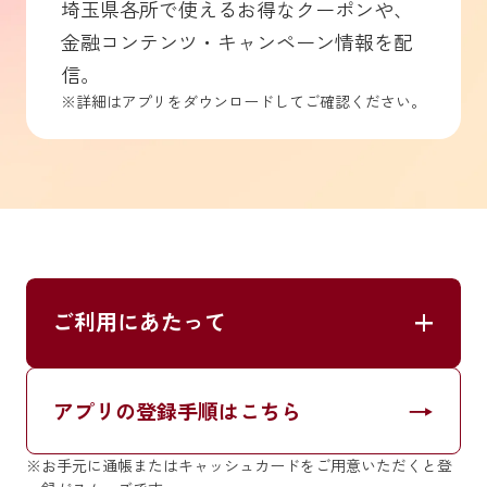
埼玉県各所で使えるお得なクーポンや、
金融コンテンツ・キャンペーン情報を配
信。
※詳細はアプリをダウンロードしてご確認ください。
ご利用にあたって
+
ご利用にあたって
各種機能について
→
アプリの登録手順はこちら
残高、入出金明細の確認は、むさしのIDの代表口座と
サービス口座が対象です。
※お手元に通帳またはキャッシュカードをご用意いただくと登
入出金明細は、むさしのIDのユーザー登録日の70日前