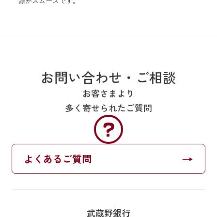
録がスムーズです。
の日以降の明細がご覧いただけます。
入出金明細の確認は、むさしのIDの代表口座とサービ
ス利用口座に登録されている普通預金と貯蓄預金が対
象です。
引落予定と実際の手続きの内容は異なる場合がありま
す。また、全ての引落予定が対象となるわけではあり
お問い合わせ・ご相談
ません。
※照会日の翌営業日～3営業日先の引落予定のうち、当
お客さまより
行がデータを受領している引落予定を表示します。
多く寄せられたご質問
振込の一日の上限金額は20万円です。
振込、税金・料金の支払、定期預金の解約の実行に
は、ご本人確認のための追加認証が必要になります。
武蔵野銀行にお届けの電話番号に、SMS(ショートメッ
セージ)または電話(自動音声)にて認証番号を通知しま
→
よくあるご質問
す。
振込手数料は、武蔵野銀行口座間の場合は無料となり
ますが、他金融機関への振込の場合は所定の手数料が
かかります。
※手数料については
こちら
をご覧下さい。
武蔵野銀行