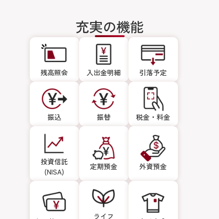
充実の機能
残高照会
入出金明細
引落予定
振込
振替
税金・料金
投資信託
定期預金
外資預金
(NISA)
ライフ