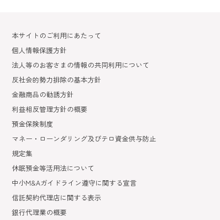
かのぼって確認できます。
※借入はご利用限度額の範囲で可能ですが、1日の取引
額が20万円以上となる場合は、ご本人確認のための追
加認証が必要になります。武蔵野銀行にお届けの電話
本サイトのご利用にあたって
番号に、SMS(ショートメッセージ)または電話(自動音
個人情報保護方針
声)にて認証番号を通知します。
※返済にかかる取引限度額はありません。
法人等のお客さまの情報の共同利用について
反社会的勢力排除の基本方針
ご利用いただける方
金融商品の勧誘方針
個人のお客さまで、むさしのIDのユーザー登録をして
利益相反管理方針の概要
いる方。
預金保険制度
※ユーザー登録ができる方は、普通預金(総合口座を含
みます)のキャッシュカードをお持ちの個人のお客さま
マネー・ローンダリング及びテロ資金供与防止
となります。
規定集
※むさしのIDのユーザー登録がお済みでない方は、武
蔵野銀行アプリまたは
こちら
から登録いただけます。
休眠預金等活用法について
キャッシュカードを手元にご用意ください。
中小M&Aガイドライン遵守に関する宣言
※75歳以上のお客さまは、恐れ入りますが店頭窓口に
信託契約代理店に関する表示
て登録のお手続きをお願いいたします。
クーポン等、一部サービスは武蔵野銀行との取引有無
銀行代理業の概要