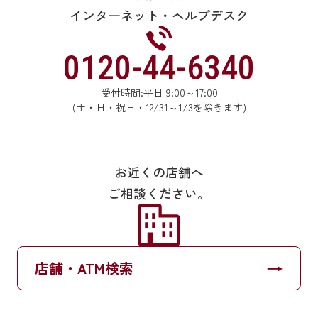
振替の一日の上限金額は100万円です。
インターネット・ヘルプデスク
税金・料金支払のバーコードによるお支払いの一日の
上限金額は30万円です。地方税統一QRコードでのお支
払いの場合上限はありません。
0120-44-6340
※QRコードは株式会社デンソーウェーブの登録商標で
す。
受付時間:平日 9:00～17:00
税金・料金支払は領収書は発行されません。
(土・日・祝日・12/31～1/3を除きます)
投資信託およびNISAの口座開設は、18歳以上70歳未満
のお客さまが対象です。投資信託のお取引は、18歳以
上のお客さまが対象です。80歳以上のお客さまは購入
等の一部機能を制限させていただきます。
お近くの店舗へ
投資信託の購入・新規積立申込は5,000円以上1円単位
ご相談ください。
でお申込いただけます。
定期預金の解約は総合口座定期預金に限ります。
定期預金の一日の上限金額は預入・解約それぞれ元金
1,000万円です。
→
店舗・ATM検索
カードローンの利用明細は最長10年分を確認できま
す。
※明細は、むさしのIDのユーザー登録日の70日前にさ