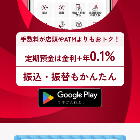
© '25 SANRIO CO., LTD. APPR. NO. L655503
手数料が店頭やATMよりもおトク！
0.1%
+年
定期預金は金利
振込・振替もかんたん