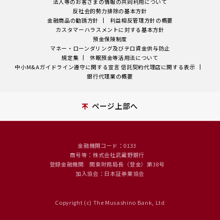
法人等のお客さまの情報の共同利用について
反社会的勢力排除の基本方針
金融商品の勧誘方針
利益相反管理方針の概要
カスタマーハラスメントに対する基本方針
預金保険制度
マネー・ローンダリング及びテロ資金供与防止
規定集
休眠預金等活用法について
中小M&Aガイドライン遵守に関する宣言
信託契約代理店に関する表示
銀行代理業の概要
ページ上部へ
金融機関コード：0133
商号等：株式会社武蔵野銀行
登録金融機関 関東財務局長（登金）第38号
加入協会：日本証券業協会
Copyright (c) The Musashino Bank, Ltd