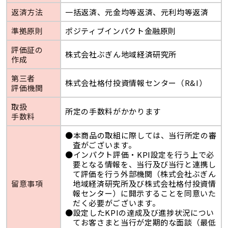
返済方法
一括返済、元金均等返済、元利均等返済
準拠原則
ポジティブインパクト金融原則
評価証の
株式会社ぶぎん地域経済研究所
作成
第三者
株式会社格付投資情報センター（R&I）
評価機関
取扱
所定の手数料がかかります
手数料
●本商品の取組に際しては、当行所定の審
査がございます。
●インパクト評価・KPI設定を行う上で必
要となる情報を、当行及び当行と連携し
て評価を行う外部機関（株式会社ぶぎん
留意事項
地域経済研究所及び株式会社格付投資情
報センター）に開示することを同意いた
だく必要がございます。
●設定したKPIの達成及び進捗状況につい
てお客さまと当行が定期的な面談（最低