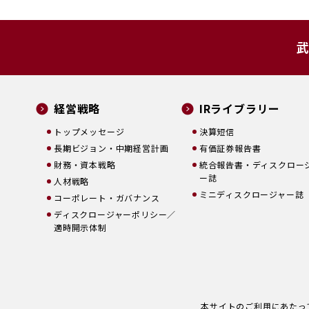
武
経営戦略
IRライブラリー
トップメッセージ
決算短信
長期ビジョン・中期経営計画
有価証券報告書
財務・資本戦略
統合報告書・ディスクロー
ー誌
人材戦略
ミニディスクロージャー誌
コーポレート・ガバナンス
ディスクロージャーポリシー／
適時開示体制
本サイトのご利用にあたっ