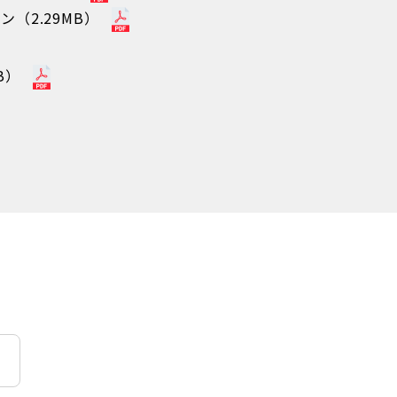
（2.29MB）
B）