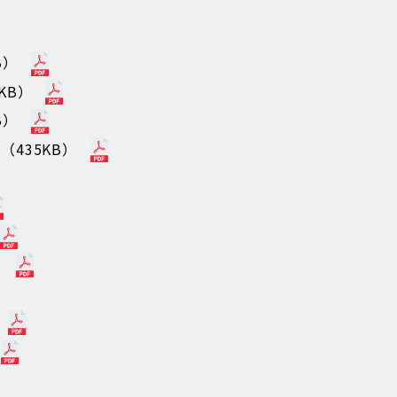
B）
KB）
B）
435KB）
）