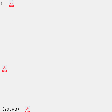
B）
793KB）