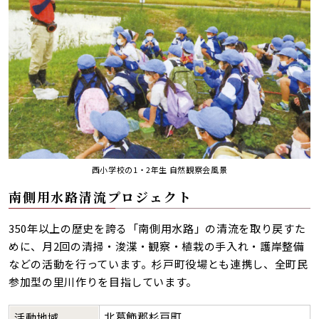
西小学校の1・2年生 自然観察会風景
南側用水路清流プロジェクト
350年以上の歴史を誇る「南側用水路」の清流を取り戻すた
めに、月2回の清掃・浚渫・観察・植栽の手入れ・護岸整備
などの活動を行っています。杉戸町役場とも連携し、全町民
参加型の里川作りを目指しています。
北葛飾郡杉戸町
活動地域