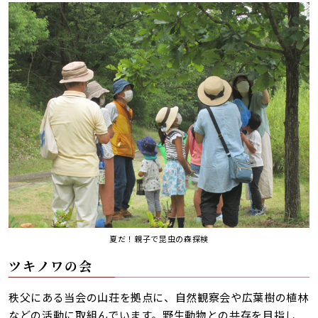
夏だ！親子で昆虫の森探検
ツキノワの会
秩父にある当会の山荘を拠点に、自然観察会や広葉樹の植林
などの活動に取組んでいます。野生動物との共存を目指し