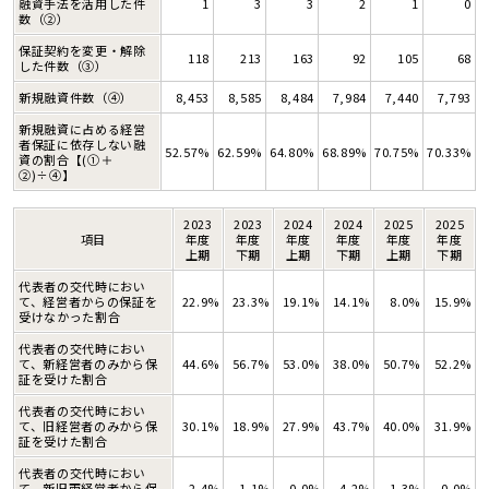
融資手法を活用した件
1
3
3
2
1
0
数（②）
保証契約を変更・解除
118
213
163
92
105
68
した件数（③）
新規融資件数（④）
8,453
8,585
8,484
7,984
7,440
7,793
新規融資に占める経営
者保証に依存しない融
52.57%
62.59%
64.80%
68.89%
70.75%
70.33%
資の割合【(①＋
②)÷④】
2023
2023
2024
2024
2025
2025
項目
年度
年度
年度
年度
年度
年度
上期
下期
上期
下期
上期
下期
代表者の交代時におい
て、経営者からの保証を
22.9%
23.3%
19.1%
14.1%
8.0%
15.9%
受けなかった割合
代表者の交代時におい
て、新経営者のみから保
44.6%
56.7%
53.0%
38.0%
50.7%
52.2%
証を受けた割合
代表者の交代時におい
て、旧経営者のみから保
30.1%
18.9%
27.9%
43.7%
40.0%
31.9%
証を受けた割合
代表者の交代時におい
て、新旧両経営者から保
2.4%
1.1%
0.0%
4.2%
1.3%
0.0%