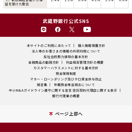
証を受けた割合
武蔵野銀行公式SNS
本サイトのご利用にあたって
個人情報保護方針
法人等のお客さまの情報の共同利用について
反社会的勢力排除の基本方針
金融商品の勧誘方針
利益相反管理方針の概要
カスタマーハラスメントに対する基本方針
預金保険制度
マネー・ローンダリング及びテロ資金供与防止
規定集
休眠預金等活用法について
中小M&Aガイドライン遵守に関する宣言
信託契約代理店に関する表示
銀行代理業の概要
ページ上部へ