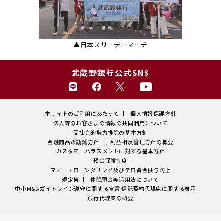
▲日本スリーデーマーチ
武蔵野銀行公式SNS
本サイトのご利用にあたって
個人情報保護方針
法人等のお客さまの情報の共同利用について
反社会的勢力排除の基本方針
金融商品の勧誘方針
利益相反管理方針の概要
カスタマーハラスメントに対する基本方針
預金保険制度
マネー・ローンダリング及びテロ資金供与防止
規定集
休眠預金等活用法について
中小M&Aガイドライン遵守に関する宣言
信託契約代理店に関する表示
銀行代理業の概要