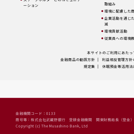
取組み
ーション
環境に配慮した
企業活動を通じ
減
環境貢献活動
従業員への環境
本サイトのご利用にあたっ
金融商品の勧誘方針
利益相反管理方針
規定集
休眠預金等活用法
金融機関コード：0133
商号等：株式会社武蔵野銀行
登録金融機関 関東財務局長（登金
Copyright (c) The Musashino Bank, Ltd