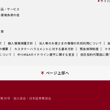
サイバ
商品・サービス
た環境負荷の低
教育
て
個人情報保護方針
法人等のお客さまの情報の共同利用について
の概要
カスタマーハラスメントに対する基本方針
預金保険制度
マ
について
中小M&Aガイドライン遵守に関する宣言
信託契約代理店に関
ページ上部へ
）第38号
加入協会：日本証券業協会