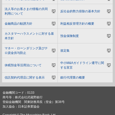
法人等のお客さまの情報の共同
反社会的勢力排除の基本方針
利用について
金融商品の勧誘方針
利益相反管理方針の概要
カスタマーハラスメントに対する基
預金保険制度
本方針
マネー・ローンダリング及びテ
規定集
ロ資金供与防止
中小M&Aガイドライン遵守に関
休眠預金等活用法について
する宣言
信託契約代理店に関する表示
銀行代理業の概要
金融機関コード：0133
商号等：株式会社武蔵野銀行
登録金融機関 関東財務局長（登金）第38号
加入協会：日本証券業協会