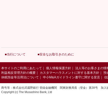
■当行について
■安全なお取引きのために
本サイトのご利用にあたって
｜
個人情報保護方針
｜
法人等のお客さまの情
利益相反管理方針の概要
｜
カスタマーハラスメントに対する基本方針
｜
預
休眠預金等活用法について
｜
中小M&Aガイドライン遵守に関する宣言
｜
信
商号等：株式会社武蔵野銀行 登録金融機関 関東財務局長（登金）第38号 加入
Copyright (c) The Musashino Bank, Ltd