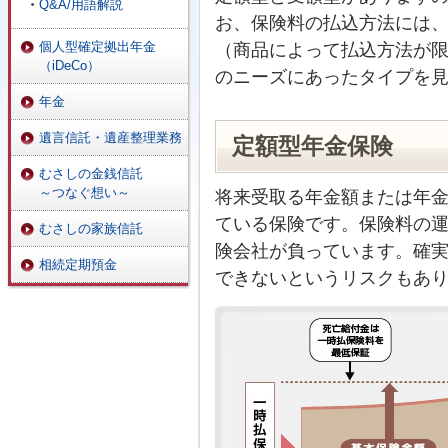
Q&A/用語解説
お、保険料の払込方法には
個人型確定拠出年金
（商品によって払込方法が
（iDeCo）
のニーズにあったタイプを
年金
遺言信託・遺産整理業務
定額型年金保険
むさしの金銭信託
～つなぐ想い～
将来受取る年金額または年
ている保険です。保険料の
むさしの家族信託
険会社が負っています。確
相続定期預金
できないというリスクもあ