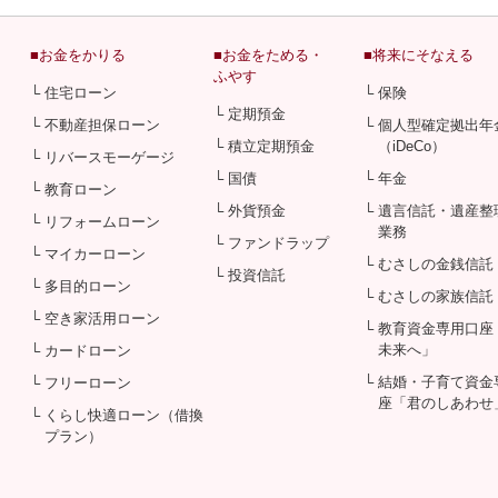
■お金をかりる
■お金をためる・
■将来にそなえる
ふやす
└ 住宅ローン
└ 保険
└ 定期預金
└ 不動産担保ローン
└ 個人型確定拠出年
└ 積立定期預金
（iDeCo）
└ リバースモーゲージ
└ 国債
└ 年金
└ 教育ローン
└ 外貨預金
└ 遺言信託・遺産整
└ リフォームローン
業務
└ ファンドラップ
└ マイカーローン
└ むさしの金銭信託
└ 投資信託
└ 多目的ローン
└ むさしの家族信託
└ 空き家活用ローン
└ 教育資金専用口座
未来へ」
└ カードローン
└ 結婚・子育て資金
└ フリーローン
座「君のしあわせ
└ くらし快適ローン（借換
プラン）