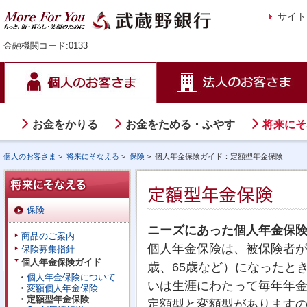
サイト
金融機関コード:0133
お金をかりる
お金をためる・ふやす
将来にそ
個人のお客さま
>
将来にそなえる
>
保険
>
個人年金保険ガイド：定額型年金保険
保険
ニーズにあった個人年金保
商品のご案内
個人年金保険は、被保険者が
保険募集指針
個人年金保険ガイド
歳、65歳など）になったと
個人年金保険について
いは生涯にわたって毎年年
変額個人年金保険
定額型年金保険
定額型と変額型があります