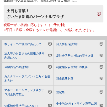
生前贈与や遺言信託等、相続に関するご相談は…
土日も営業！
さいたま新都心パーソナルプラザ
税理士がご相談に応じます！（ご予約制）
※平日（月曜～金曜）もテレビ電話にてご相談いただけます。
本サイトのご利用にあたって
個人情報保護方針
法人等のお客さまの情報の共同
反社会的勢力排除の基本方針
利用について
金融商品の勧誘方針
利益相反管理方針の概要
カスタマーハラスメントに対する基
預金保険制度
本方針
マネー・ローンダリング及びテ
規定集
ロ資金供与防止
中小M&Aガイドライン遵守に関
休眠預金等活用法について