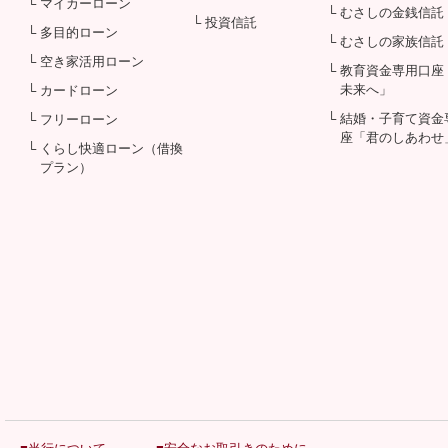
└ マイカーローン
└ むさしの金銭信託
└ 投資信託
└ 多目的ローン
└ むさしの家族信託
└ 空き家活用ローン
└ 教育資金専用口座
未来へ」
└ カードローン
└ 結婚・子育て資金
└ フリーローン
座「君のしあわせ
└ くらし快適ローン（借換
プラン）