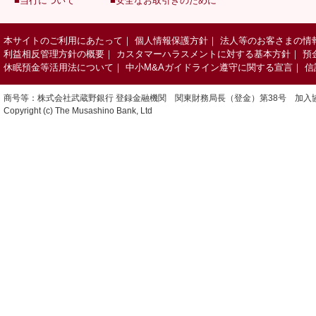
■当行について
■安全なお取引きのために
本サイトのご利用にあたって
｜
個人情報保護方針
｜
法人等のお客さまの情
利益相反管理方針の概要
｜
カスタマーハラスメントに対する基本方針
｜
預
休眠預金等活用法について
｜
中小M&Aガイドライン遵守に関する宣言
｜
信
商号等：株式会社武蔵野銀行 登録金融機関 関東財務局長（登金）第38号 加入
Copyright (c) The Musashino Bank, Ltd