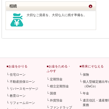
大切なご資産を、大切な人に残す準備を。
■お金をかりる
■お金をためる・
■将来にそなえる
ふやす
└ 住宅ローン
└ 保険
└ 定期預金
└ 不動産担保ローン
└ 個人型確定拠出年
└ 積立定期預金
（iDeCo）
└ リバースモーゲージ
└ 国債
└ 年金
└ 教育ローン
└ 外貨預金
└ 遺言信託・遺産整
└ リフォームローン
業務
└ ファンドラップ