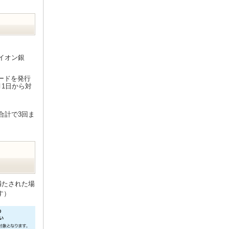
イオン銀
ードを発行
1日から対
合計で3回ま
満たされた場
す）