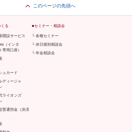
このページの先頭へ
つくる
■セミナー・相談会
口座開設サービス
└ 各種セミナー
Note（インタ
└ 休日個別相談会
ト専用口座）
└ 年金相談会
座
シュカード
アルディージャ
ン
西武ライオンズ
ン
息型普通預金（決済
金