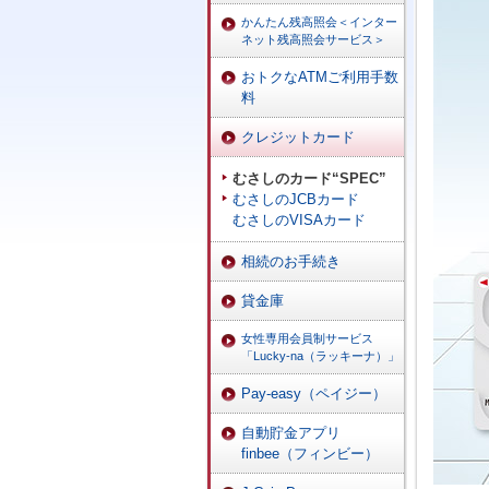
かんたん残高照会＜インター
ネット残高照会サービス＞
おトクなATMご利用手数
料
クレジットカード
むさしのカード“SPEC”
むさしのJCBカード
むさしのVISAカード
相続のお手続き
貸金庫
女性専用会員制サービス
「Lucky-na（ラッキーナ）」
Pay-easy（ペイジー）
自動貯金アプリ
finbee（フィンビー）