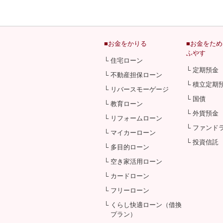
■お金をかりる
■お金をた
ふやす
└ 住宅ローン
└ 定期預金
└ 不動産担保ローン
└ 積立定期
└ リバースモーゲージ
└ 国債
└ 教育ローン
└ 外貨預金
└ リフォームローン
└ ファンド
└ マイカーローン
└ 投資信託
└ 多目的ローン
└ 空き家活用ローン
└ カードローン
└ フリーローン
└ くらし快適ローン（借換
プラン）