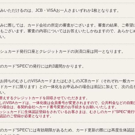
みいただけるのは、JCB・VISAお一人さまいずれか1枚となります。
みに際しては、カード会社の所定の審査がございます。審査の結果、ご希望
もございます。審査の内容についてはお答えいたしかねますので、あらかじ
い。
シュカード発行口座とクレジットカードの決済口座は同一となります。
のカード“SPEC”の発行には約3週間かかります。
お持ちのむさしのVISAカードまたはむさしのJCBカード（それぞれ一般カ
ドカードに限ります）との一体化をお申込みの場合は前記に加えて、次の点
い。
替えするクレジットカードを回収させていただきます。
しのVISAカードは、一体化後は会員番号が変更されますので、公共料金などの自動
の場合は、各契約会社へカード番号変更のお手続きをお願いいたします。
ッシュカードに生体認証登録をされているお客さまは、むさしのカード“SPEC”発
認証のご登録が必要となります。
のカード“SPEC”には有効期限があるため、カード更新の際には再度生体認