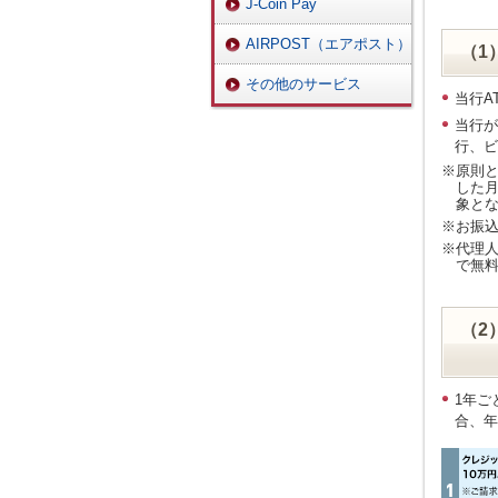
J-Coin Pay
AIRPOST（エアポスト）
（1
その他のサービス
当行A
当行が
行、ビ
※原則
した月
象と
※お振
※代理人
で無
（2
さ
1年ご
合、年