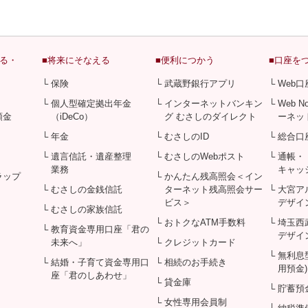
める・
■将来にそなえる
■便利につかう
■口座を
└ 保険
└ 武蔵野銀行アプリ
└ Web
└ 個人型確定拠出年金
└ インターネットバンキン
└ Web 
預金
（iDeCo）
グ むさしのダイレクト
ーネッ
└ 年金
└ むさしのID
└ 総合口
└ 遺言信託・遺産整理
└ むさしのWebポスト
└ 通帳・
業務
キャッ
ラップ
└ かんたん残高照会＜イン
└ むさしの金銭信託
ターネット残高照会サー
└ 大宮
ビス＞
デザイ
└ むさしの家族信託
└ おトクなATM手数料
└ 埼玉
└ 教育資金専用口座「君の
デザイ
未来へ」
└ クレジットカード
└ 無利
└ 結婚・子育て資金専用口
└ 相続のお手続き
用預金)
座「君のしあわせ」
└ 貸金庫
└ 貯蓄預
└ 女性専用会員制