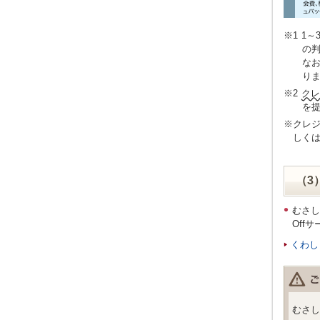
※1
1～
の
な
り
※2
クレ
を
※クレ
しく
（3
むさし
Off
くわし
むさし