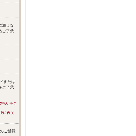
に添えな
めご了承
ードまたは
をご了承
支払いをご
行後に再度
証のご登録