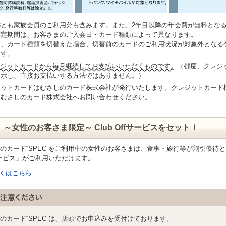
3とも家族会員のご利用分も含みます。また、2年目以降の年会費が無料とな
判定期間は、お客さまのご入会日・カード種類によって異なります。
お、カード種類を切替えた場合、切替前のカードのご利用状況が対象外となる
ます。
ジットカードから毎月継続してお支払いいただくものです。
（都度、クレジ
提示し、直接お支払いする方法ではありません。）
ジットカードはむさしのカード株式会社が発行いたします。クレジットカード
はむさしのカード株式会社へお問い合わせください。
）～女性のお客さま限定～ Club Offサービスをセット！
のカード“SPEC”をご利用中の女性のお客さまは、食事・旅行等が割引優待とな
サービス」がご利用いただけます。
くはこちら
のカード“SPEC”は、店頭でお申込みを受付けております。