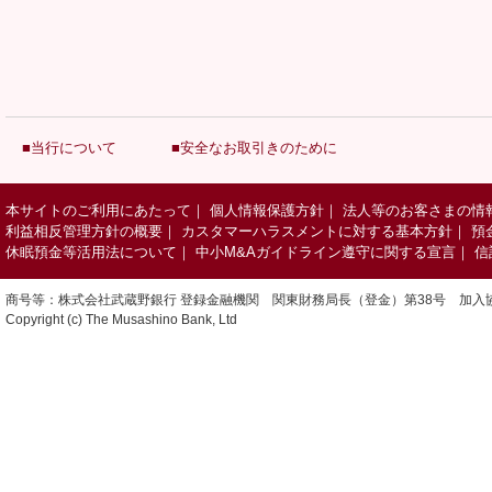
■当行について
■安全なお取引きのために
本サイトのご利用にあたって
｜
個人情報保護方針
｜
法人等のお客さまの情
利益相反管理方針の概要
｜
カスタマーハラスメントに対する基本方針
｜
預
休眠預金等活用法について
｜
中小M&Aガイドライン遵守に関する宣言
｜
信
商号等：株式会社武蔵野銀行 登録金融機関 関東財務局長（登金）第38号 加入
Copyright (c) The Musashino Bank, Ltd