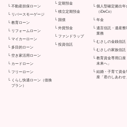
└ 定期預金
└ 不動産担保ローン
└ 個人型確定拠出年
└ 積立定期預金
（iDeCo）
└ リバースモーゲージ
└ 国債
└ 年金
└ 教育ローン
└ 外貨預金
└ 遺言信託・遺産整
└ リフォームローン
業務
└ ファンドラップ
└ マイカーローン
└ むさしの金銭信託
└ 投資信託
└ 多目的ローン
└ むさしの家族信託
└ 空き家活用ローン
└ 教育資金専用口座
未来へ」
└ カードローン
└ 結婚・子育て資金
└ フリーローン
座「君のしあわせ
└ くらし快適ローン（借換
プラン）