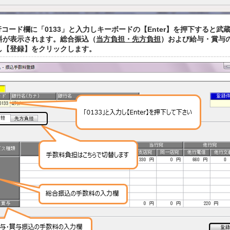
行コード欄に「0133」と入力しキーボードの【Enter】を押下すると武
料が表示されます。総合振込（
当方負担・先方負担
）および給与・賞与
し【登録】をクリックします。