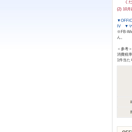
く
(2)
10
▼OFFIC
IV
▼マ
※FB-
ん。
＜参考
消費税率
1件当た