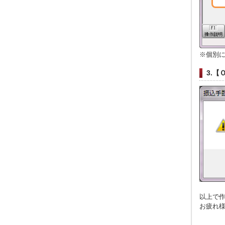
※個別
3.
以上で
お疲れ