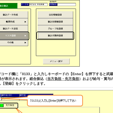
行コード欄に「0133」と入力しキーボードの【Enter】を押下すると武
料が表示されます。総合振込（
当方負担・先方負担
）および給与・賞与
し【登録】をクリックします。