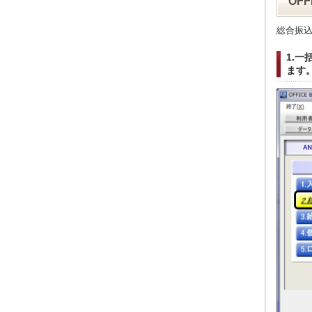
OF
総合振
1.
ます