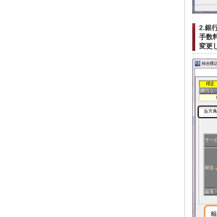
2.銀
手数
変更