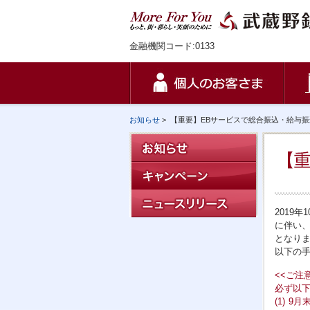
金融機関コード:0133
お知らせ
>
【重要】EBサービスで総合振込・給与
2019
に伴い
となり
以下の
<<ご注意
必ず以
(1)
9月