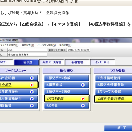
FICE BANK Valueをご利用のお客さま
込および給与・賞与振込の手数料変更操作
一括伝送から【2.総合振込】→【4.マスタ登録】→【4.振込手数料登録】
。