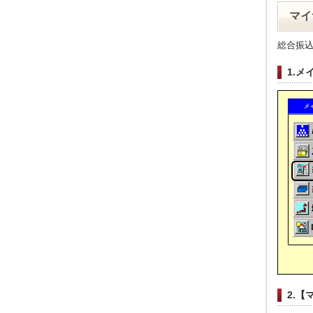
マイ
総合振
1.
2.