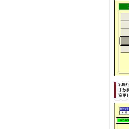
3.銀
手数
変更