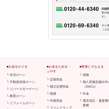
武蔵
受付時
す）
イン
（上
■お金をかりる
■お金をためる・
■将来にそなえる
ふやす
└ 住宅ローン
└ 保険
└ 定期預金
└ 不動産担保ローン
└ 個人型確定拠出年
└ 積立定期預金
（iDeCo）
└ リバースモーゲージ
└ 国債
└ 年金
└ 教育ローン
└ 外貨預金
└ 遺言信託・遺産整
└ リフォームローン
業務
└ ファンドラップ