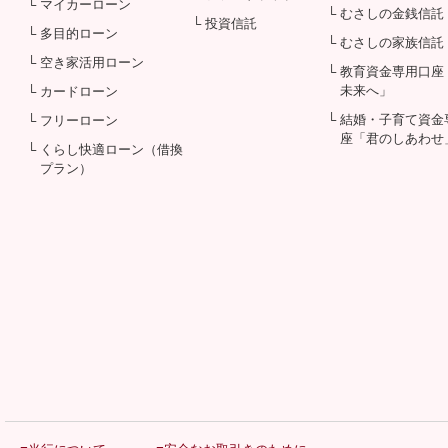
└ マイカーローン
└ むさしの金銭信託
└ 投資信託
└ 多目的ローン
└ むさしの家族信託
└ 空き家活用ローン
└ 教育資金専用口座
未来へ」
└ カードローン
└ 結婚・子育て資金
└ フリーローン
座「君のしあわせ
└ くらし快適ローン（借換
プラン）