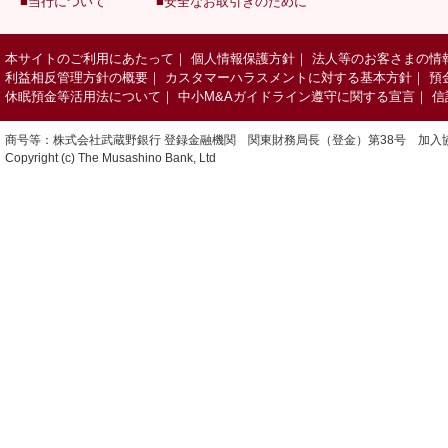
■当行について
■安全なお取引きのために
本サイトのご利用にあたって
｜
個人情報保護方針
｜
法人等のお客さまの情
利益相反管理方針の概要
｜
カスタマーハラスメントに対する基本方針
｜
預
休眠預金等活用法について
｜
中小M&Aガイドライン遵守に関する宣言
｜
信
商号等：株式会社武蔵野銀行 登録金融機関 関東財務局長（登金）第38号 加入
Copyright (c) The Musashino Bank, Ltd