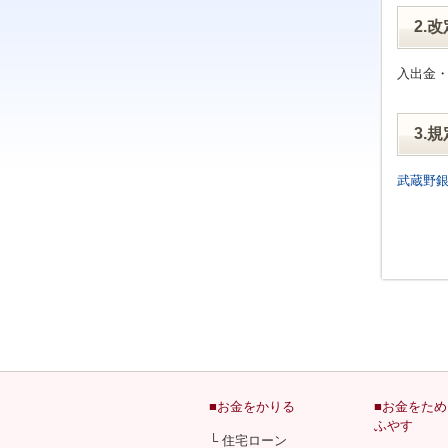
2.
入出金・
3.
武蔵野
■お金をかりる
■お金をた
ふやす
└ 住宅ローン