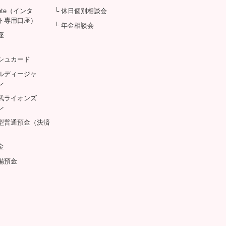
Note（インタ
└ 休日個別相談会
ト専用口座）
└ 年金相談会
座
シュカード
アルディージャ
ン
西武ライオンズ
ン
息型普通預金（決済
金
備預金