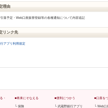
改定理由
引落予定・Web口座振替登録等の各種通知について内容追記
規定リンク先
銀行アプリ利用規定
める・
■将来にそなえる
■便利につかう
■口座を
└ 保険
└ 武蔵野銀行アプリ
└ Web