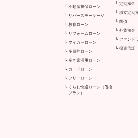
└ 定期預金
└ 不動産担保ローン
└ 積立定期
└ リバースモーゲージ
└ 国債
└ 教育ローン
└ 外貨預金
└ リフォームローン
└ ファンド
└ マイカーローン
└ 投資信託
└ 多目的ローン
└ 空き家活用ローン
└ カードローン
└ フリーローン
└ くらし快適ローン（借換
プラン）