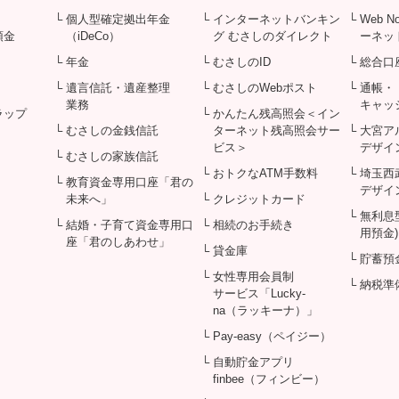
└ 個人型確定拠出年金
└ インターネットバンキン
└ Web 
預金
（iDeCo）
グ むさしのダイレクト
ーネッ
└ 年金
└ むさしのID
└ 総合口
└ 遺言信託・遺産整理
└ むさしのWebポスト
└ 通帳・
業務
キャッ
ラップ
└ かんたん残高照会＜イン
└ むさしの金銭信託
ターネット残高照会サー
└ 大宮
ビス＞
デザイ
└ むさしの家族信託
└ おトクなATM手数料
└ 埼玉
└ 教育資金専用口座「君の
デザイ
未来へ」
└ クレジットカード
└ 無利
└ 結婚・子育て資金専用口
└ 相続のお手続き
用預金)
座「君のしあわせ」
└ 貸金庫
└ 貯蓄預
└ 女性専用会員制
└ 納税準
サービス「Lucky-
na（ラッキーナ）」
└ Pay-easy（ペイジー）
└ 自動貯金アプリ
finbee（フィンビー）