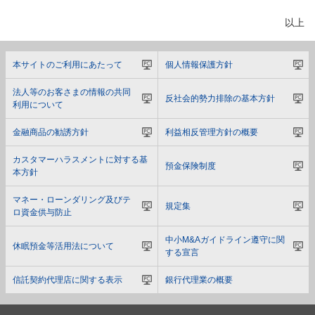
以上
本サイトのご利用にあたって
個人情報保護方針
法人等のお客さまの情報の共同
反社会的勢力排除の基本方針
利用について
金融商品の勧誘方針
利益相反管理方針の概要
カスタマーハラスメントに対する基
預金保険制度
本方針
マネー・ローンダリング及びテ
規定集
ロ資金供与防止
中小M&Aガイドライン遵守に関
休眠預金等活用法について
する宣言
信託契約代理店に関する表示
銀行代理業の概要