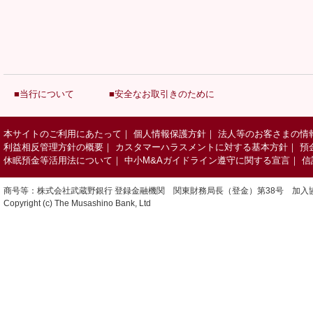
■当行について
■安全なお取引きのために
本サイトのご利用にあたって
｜
個人情報保護方針
｜
法人等のお客さまの情
利益相反管理方針の概要
｜
カスタマーハラスメントに対する基本方針
｜
預
休眠預金等活用法について
｜
中小M&Aガイドライン遵守に関する宣言
｜
信
商号等：株式会社武蔵野銀行 登録金融機関 関東財務局長（登金）第38号 加入
Copyright (c) The Musashino Bank, Ltd