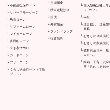
└ 定期預金
└ 不動産担保ローン
└ 個人型確定拠出年
└ 積立定期預金
（iDeCo）
└ リバースモーゲージ
└ 国債
└ 年金
└ 教育ローン
└ 外貨預金
└ 遺言信託・遺産整
└ リフォームローン
業務
└ ファンドラップ
└ マイカーローン
└ むさしの金銭信託
└ 投資信託
└ 多目的ローン
└ むさしの家族信託
└ 空き家活用ローン
└ 教育資金専用口座
未来へ」
└ カードローン
└ 結婚・子育て資金
└ フリーローン
座「君のしあわせ
└ くらし快適ローン（借換
プラン）