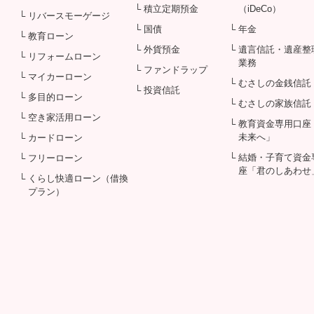
└ 積立定期預金
（iDeCo）
└ リバースモーゲージ
└ 国債
└ 年金
└ 教育ローン
└ 外貨預金
└ 遺言信託・遺産整
└ リフォームローン
業務
└ ファンドラップ
└ マイカーローン
└ むさしの金銭信託
└ 投資信託
└ 多目的ローン
└ むさしの家族信託
└ 空き家活用ローン
└ 教育資金専用口座
未来へ」
└ カードローン
└ 結婚・子育て資金
└ フリーローン
座「君のしあわせ
└ くらし快適ローン（借換
プラン）