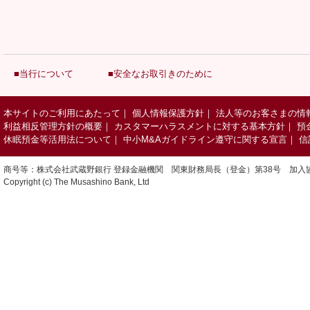
■当行について
■安全なお取引きのために
本サイトのご利用にあたって
｜
個人情報保護方針
｜
法人等のお客さまの情
利益相反管理方針の概要
｜
カスタマーハラスメントに対する基本方針
｜
預
休眠預金等活用法について
｜
中小M&Aガイドライン遵守に関する宣言
｜
信
商号等：株式会社武蔵野銀行 登録金融機関 関東財務局長（登金）第38号 加入
Copyright (c) The Musashino Bank, Ltd