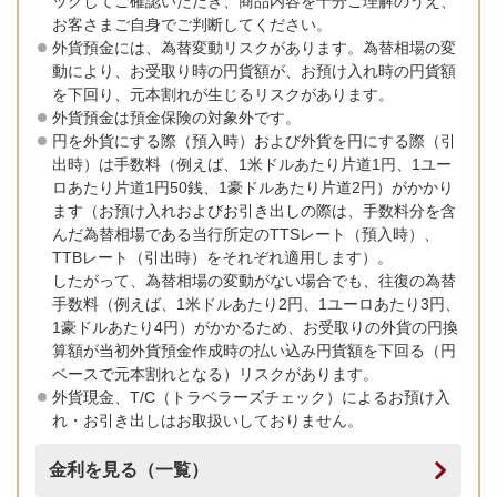
ックしてご確認いただき、商品内容を十分ご理解のうえ、
お客さまご自身でご判断してください。
外貨預金には、為替変動リスクがあります。為替相場の変
動により、お受取り時の円貨額が、お預け入れ時の円貨額
を下回り、元本割れが生じるリスクがあります。
外貨預金は預金保険の対象外です。
円を外貨にする際（預入時）および外貨を円にする際（引
出時）は手数料（例えば、1米ドルあたり片道1円、1ユー
ロあたり片道1円50銭、1豪ドルあたり片道2円）がかかり
ます（お預け入れおよびお引き出しの際は、手数料分を含
んだ為替相場である当行所定のTTSレート（預入時）、
TTBレート（引出時）をそれぞれ適用します）。
したがって、為替相場の変動がない場合でも、往復の為替
手数料（例えば、1米ドルあたり2円、1ユーロあたり3円、
1豪ドルあたり4円）がかかるため、お受取りの外貨の円換
算額が当初外貨預金作成時の払い込み円貨額を下回る（円
ベースで元本割れとなる）リスクがあります。
外貨現金、T/C（トラベラーズチェック）によるお預け入
れ・お引き出しはお取扱いしておりません。
金利を見る（一覧）