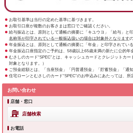
お取引基準は当行の定めた基準に基づきます。
お取引口座が複数のお客さまは窓口でご確認ください。
給与振込とは、原則として通帳の摘要に「キユウヨ」「給与」と
名称等が印字されている一般振込扱いの場合は対象外となります
年金振込とは、原則として通帳の摘要に「年金」と印字されてい
年金振込口座指定のご予約は、58歳以上65歳未満の新たに公的
むさしのカード“SPEC”とは、キャッシュカードとクレジット
対象となります。）
ご預金総額とは、「当座預金」「円普通預金」「貯蓄預金」「通
住宅ローンとむさしのカード“SPEC”のお申込みにあたっては
お問い合わせ
店舗・窓口
店舗検索
お電話