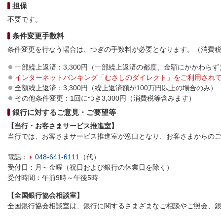
担保
不要です。
条件変更手数料
条件変更を行なう場合は、つぎの手数料が必要となります。（消費
一部繰上返済：3,300円（一部繰上返済の都度、金額にかかわらず
インターネットバンキング「むさしのダイレクト」をご利用され
全額繰上返済：3,300円（繰上返済額が100万円以上の場合のみ）
その他条件変更：1回につき3,300円（消費税等含みます）
銀行に対するご意見・ご要望等
【当行・お客さまサービス推進室】
当行では、お客さまサービス推進室が窓口となり、お客さまからの
電話：
048-641-6111
（代）
受付日：月～金曜（祝日および銀行の休業日を除く）
受付時間：午前9時～午後5時
【全国銀行協会相談室】
全国銀行協会相談室は、銀行に関するさまざまなご相談やご照会、