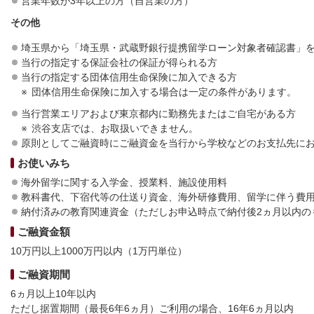
営業年数が3年以上の方（自営業の方）
その他
埼玉県から「埼玉県・武蔵野銀行提携留学ローン対象者確認書」
当行の指定する保証会社の保証が得られる方
当行の指定する団体信用生命保険に加入できる方
団体信用生命保険に加入する場合は一定の条件があります。
当行営業エリアおよび東京都内に勤務先またはご自宅がある方
渋谷支店では、お取扱いできません。
原則としてご融資時にご融資金を当行から学校などのお支払先に
お使いみち
海外留学に関する入学金、授業料、施設使用料
教科書代、下宿代等の仕送り資金、海外研修費用、留学に伴う費
納付済みの教育関連資金（ただしお申込時点で納付後2ヵ月以内の
ご融資金額
10万円以上1000万円以内（1万円単位）
ご融資期間
6ヵ月以上10年以内
ただし据置期間（最長6年6ヵ月）ご利用の場合、16年6ヵ月以内