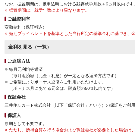
なお、据置期間は、仮申込時における残存就学月数＋6ヵ月以内です
据置期間は、就学年数により異なります。
ご融資利率
変動金利（保証料込）
短期プライムレ－トを基準とした当行所定の基準金利に基づき、
金利を見る（一覧）
ご返済方法
毎月元利均等返済
（毎月返済額（元金＋利息）が一定となる返済方法です）
ご希望によりボーナス返済をご利用いただけます。
（ボ－ナス月にあてる元金は、融資額の50％以内です）
保証会社
三井住友カード株式会社（以下「保証会社」という）の保証をご利
保証人
原則として不要です。
ただし、所得合算を行う場合および保証会社が必要とした場合は