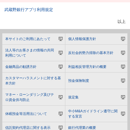
武蔵野銀行アプリ利用規定
以上
本サイトのご利用にあたって
個人情報保護方針
法人等のお客さまの情報の共同
反社会的勢力排除の基本方針
利用について
金融商品の勧誘方針
利益相反管理方針の概要
カスタマーハラスメントに対する基
預金保険制度
本方針
マネー・ローンダリング及びテ
規定集
ロ資金供与防止
中小M&Aガイドライン遵守に関
休眠預金等活用法について
する宣言
信託契約代理店に関する表示
銀行代理業の概要