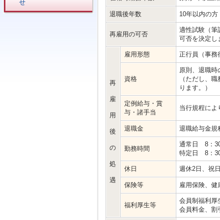
せ
退職後年数
10年以内の方
適性試験（筆
再雇用の可否
可否を決定し
雇用形態
正行員（事務
原則、退職時
資格
（ただし、職
再
ります。）
雇
定例給与・賞
当行規程によ
与・諸手当
用
退職金
退職給与金規
後
通常日 8：30
の
勤務時間
特定日 8：30
処
休日
週休2日、祝
遇
保険等
雇用保険、健
会員制福利厚
福利厚生等
会員料金、割