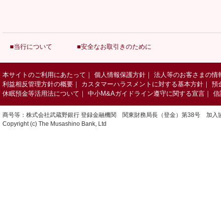
■当行について
■安全なお取引きのために
本サイトのご利用にあたって
｜
個人情報保護方針
｜
法人等のお客さまの情
利益相反管理方針の概要
｜
カスタマーハラスメントに対する基本方針
｜
預
休眠預金等活用法について
｜
中小M&Aガイドライン遵守に関する宣言
｜
信
商号等：株式会社武蔵野銀行 登録金融機関 関東財務局長（登金）第38号 加入
Copyright (c) The Musashino Bank, Ltd