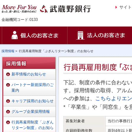
サイト
金融機関コード:0133
採用情報
>
行員再雇用制度「ぶぎんリターン制度」のお知らせ
新卒情報のお知らせ
下記、制度の条件に合わない
パートナー新規採用のご
す。採用情報の取得、アル
案内
への参加は、
こちらよりエ
キャリア採用のお知らせ
*「卒業生」や「同窓生」を
グループ企業採用情報
募集対象者
当行の事務行
行員再雇用制度「ぶぎん
リターン制度」のお知ら
在籍時勤務年数
原則4年以上