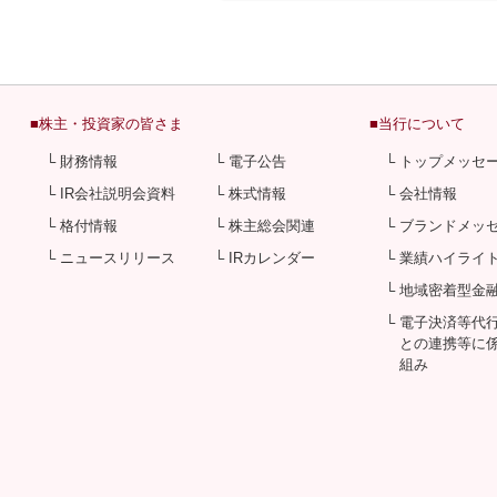
■株主・投資家の皆さま
■当行について
└ 財務情報
└ 電子公告
└ トップメッセ
└ IR会社説明会資料
└ 株式情報
└ 会社情報
└ 格付情報
└ 株主総会関連
└ ブランドメッ
└ ニュースリリース
└ IRカレンダー
└ 業績ハイライ
└ 地域密着型金
└ 電子決済等代
との連携等に
組み