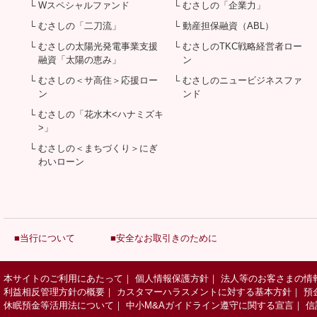
└ Wスペシャルファンド
└ むさしの「企業力」
└ むさしの「二刀流」
└ 動産担保融資（ABL）
└ むさしの太陽光発電事業支援
└ むさしのTKC戦略経営者ロー
融資「太陽の恵み」
ン
└ むさしの＜サ高住＞応援ロー
└ むさしのニュービジネスファ
ン
ンド
└ むさしの「花水木<ハナミズキ
>」
└ むさしの＜まちづくり＞にぎ
わいローン
■当行について
■安全なお取引きのために
本サイトのご利用にあたって
｜
個人情報保護方針
｜
法人等のお客さまの情
利益相反管理方針の概要
｜
カスタマーハラスメントに対する基本方針
｜
預
休眠預金等活用法について
｜
中小M&Aガイドライン遵守に関する宣言
｜
信