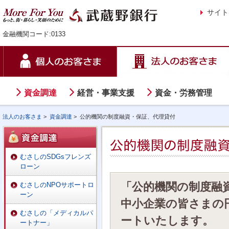
サイト
金融機関コード:0133
資金調達
経営・事業支援
資金・労務管理
法人のお客さま
>
資金調達
>
公的機関の制度融資・保証、代理貸付
むさしのSDGsフレンズ
ローン
「公的機関の制度融
むさしのNPOサポートロ
ーン
中小企業の皆さまの
むさしの「メディカルパ
ートいたします。
ートナー」