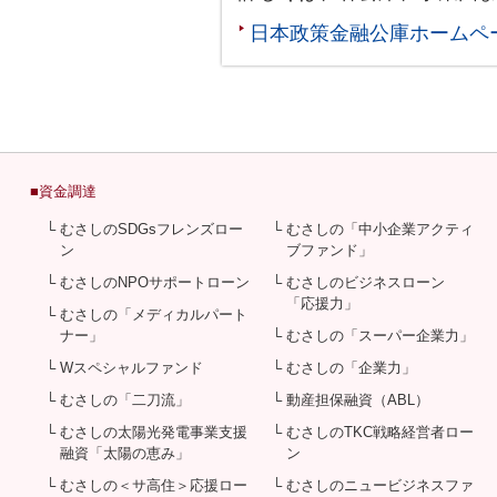
日本政策金融公庫ホームページ htt
■資金調達
└ むさしのSDGsフレンズロー
└ むさしの「中小企業アクティ
ン
ブファンド」
└ むさしのNPOサポートローン
└ むさしのビジネスローン
「応援力」
└ むさしの「メディカルパート
ナー」
└ むさしの「スーパー企業力」
└ Wスペシャルファンド
└ むさしの「企業力」
└ むさしの「二刀流」
└ 動産担保融資（ABL）
└ むさしの太陽光発電事業支援
└ むさしのTKC戦略経営者ロー
融資「太陽の恵み」
ン
└ むさしの＜サ高住＞応援ロー
└ むさしのニュービジネスファ