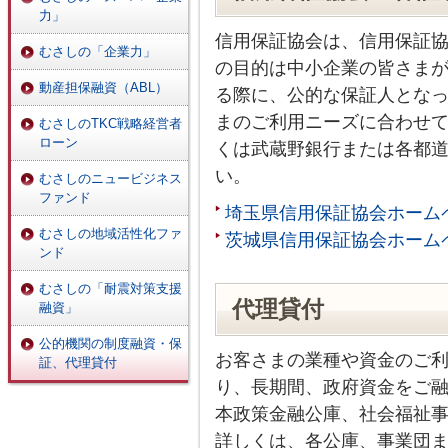
力」
信用保証協会は、信用保証
むさしの「企業力」
の目的は中小企業の皆さま
動産担保融資（ABL）
る際に、公的な保証人とな
まのご利用ニーズに合わせ
むさしのTKC戦略経営者
ローン
くは武蔵野銀行または各都
い。
むさしのニュービジネス
ファンド
埼玉県信用保証協会ホームページ htt
むさしの地域活性化ファ
茨城県信用保証協会ホームページ ht
ンド
むさしの「耐震対策支援
代理貸付
融資」
公的機関の制度融資・保
お客さまの業種や資金のご
証、代理貸付
り、長期間、政府資金をご
本政策金融公庫、社会福祉
詳しくは、各公庫、事業団