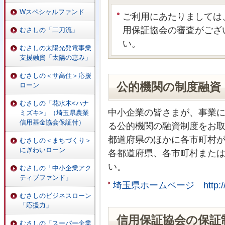
Wスペシャルファンド
ご利用にあたりましては
用保証協会の審査がござ
むさしの「二刀流」
い。
むさしの太陽光発電事業
支援融資「太陽の恵み」
むさしの＜サ高住＞応援
公的機関の制度融資
ローン
むさしの「花水木<ハナ
中小企業の皆さまが、事業
ミズキ>」（埼玉県農業
信用基金協会保証付）
る公的機関の融資制度をお
都道府県のほかに各市町村
むさしの＜まちづくり＞
にぎわいローン
各都道府県、各市町村また
い。
むさしの「中小企業アク
ティブファンド」
埼玉県ホームページ http://www.
むさしのビジネスローン
「応援力」
信用保証協会の保証
むさしの「スーパー企業