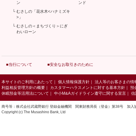
ン
ンド
└ むさしの「花水木<ハナミズキ
>」
└ むさしの＜まちづくり＞にぎ
わいローン
■当行について
■安全なお取引きのために
本サイトのご利用にあたって
｜
個人情報保護方針
｜
法人等のお客さまの情
利益相反管理方針の概要
｜
カスタマーハラスメントに対する基本方針
｜
預
休眠預金等活用法について
｜
中小M&Aガイドライン遵守に関する宣言
｜
信
商号等：株式会社武蔵野銀行 登録金融機関 関東財務局長（登金）第38号 加入
Copyright (c) The Musashino Bank, Ltd