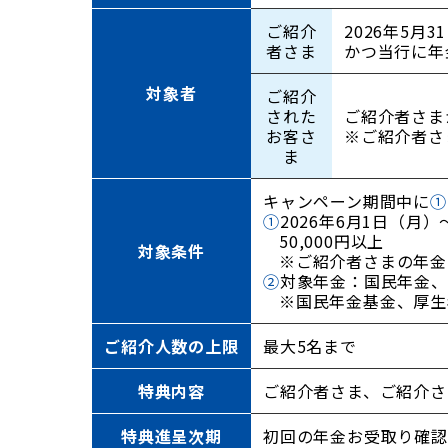
ご紹介
2026年5
者さま
かつ当行に年
対象者
ご紹介
された
ご紹介者さま
お客さ
※ご紹介者さ
ま
キャンペーン期間中に
①
①
2026年6月1日（月
50,000円以上
対象条件
※ご紹介者さまの年金
②
対象年金：国民年金、
※国民年金基金、厚生
ご紹介人数の
上限
最大5名まで
特典内容
ご紹介者さま、ご紹介さ
特典進呈次期
初回の年金お受取り確認