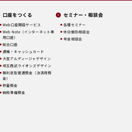
口座をつくる
セミナー・相談会
Web口座開設サービス
各種セミナー
Web Note（インターネット専
休日個別相談会
用口座）
年金相談会
総合口座
通帳・キャッシュカード
大宮アルディージャデザイン
埼玉西武ライオンズデザイン
無利息型普通預金（決済用預
金）
貯蓄預金
納税準備預金