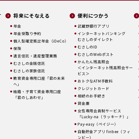
す
将来にそなえる
便利につかう
年金
武蔵野銀行アプリ
年金受取り予約
インターネットバンキング
むさしのダイレクト
個人型確定拠出年金（iDeCo）
むさしのID
保険
むさしのWebポスト
遺言信託・遺産整理業務
かんたん残高照会
むさしの金銭信託
＜インターネット残高照会サー
むさしの家族信託
ビス＞
教育資金専用口座「君の未来
おトクなATM手数料
へ」
クレジットカード
結婚・子育て資金専用口座
相続のお手続き
「君のしあわせ」
貸金庫
女性専用会員制サービス
「Lucky-na（ラッキーナ）」
Pay-easy（ペイジー）
自動貯金アプリ finbee（フィ
ンビー）