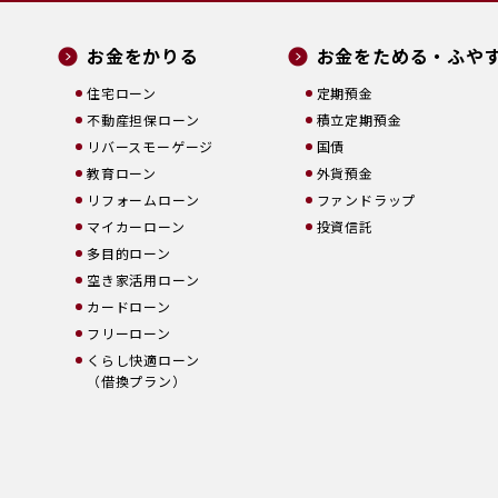
お金をかりる
お金をためる・ふや
住宅ローン
定期預金
不動産担保ローン
積立定期預金
リバースモーゲージ
国債
教育ローン
外貨預金
リフォームローン
ファンドラップ
マイカーローン
投資信託
多目的ローン
空き家活用ローン
カードローン
フリーローン
くらし快適ローン
（借換プラン）